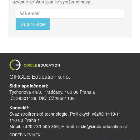
ozveme se Vám jakmile vypíšeme nový.
Dejte mi vědět
CIRCLE Education s.r.o.
Sídlo společnosti:
Tychonova 44/3, Hradčany, 160 00 Praha 6
IČ: 28501136, DIČ: CZ28501136
Kancelář:
Svaz strojírenské technologie, Politických vězňů 1419/11,
110 00 Praha 1
Mobil: +420 733 505 859, E-mail:
circle@circle-education.cz
ODBĚR NOVINEK