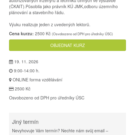
autorizovaných inženýrů a techniků činných ve výstavbě
(ČKAIT).Působila jako právník KÚ JMK,odboru územního
plánování a stavebního řádu.
Výuku realizuje jeden z uvedených lektorů.
Cena kurzu:
2500 Kč
(Osvobozeno od DPH pro úředníky ÚSC)
OBJEDNAT KURZ
19. 11. 2026
9:00-14:00 h.
ONLINE forma vzdělávání
2500 Kč
Osvobozeno od DPH pro úředníky ÚSC
Jiný termín
Nevyhovuje Vám termín? Nechte nám svůj email –